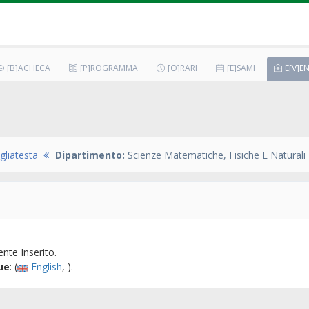
[B]ACHECA
[P]ROGRAMMA
[O]RARI
[E]SAMI
E[V]EN
gliatesta
Dipartimento:
Scienze Matematiche, Fisiche E Naturali
nte Inserito.
ue
: (
English
, ).