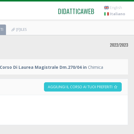
English
DIDATTICAWEB
Italiano
TI
[F]ILES
2022/2023
Corso Di Laurea Magistrale Dm.270/04 in
Chimica
AGGIUNGI IL CORSO AI TUOI PREFERITI