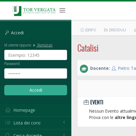
[I]NFO
[M]ODULI
Accedi
Catalisi
Id utente oppure
Registrati
Password:
Docente:
Pietro Ta
EVENTI
Homepage
Nessun Evento attualme
Prova con le
altre ling
Lista dei corsi
Cerca docente