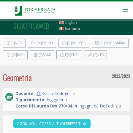
English
DIDATTICAWEB
Italiano
[I]NFO
[M]ODULI
[B]ACHECA
[P]ROGRAMMA
[O]RARI
[E]SAMI
E[V]ENTI
[F]ILES
Geometria
2022/2023
Docente:
Giulio Codogni
Dipartimento:
Ingegneria
Corso Di Laurea Dm.270/04 in
Ingegneria Dell'edilizia
AGGIUNGI IL CORSO AI TUOI PREFERITI