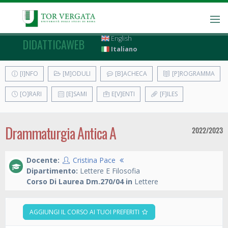
English
DIDATTICAWEB
Italiano
[I]NFO
[M]ODULI
[B]ACHECA
[P]ROGRAMMA
[O]RARI
[E]SAMI
E[V]ENTI
[F]ILES
Drammaturgia Antica A
2022/2023
Docente:
Cristina Pace
Dipartimento:
Lettere E Filosofia
Corso Di Laurea Dm.270/04 in
Lettere
AGGIUNGI IL CORSO AI TUOI PREFERITI