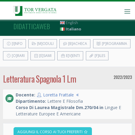
English
DIDATTICAWEB
Italiano
[I]NFO
[M]ODULI
[B]ACHECA
[P]ROGRAMMA
[O]RARI
[E]SAMI
E[V]ENTI
[F]ILES
Letteratura Spagnola 1 Lm
2022/2023
Docente:
Loretta Frattale
Dipartimento:
Lettere E Filosofia
Corso Di Laurea Magistrale Dm.270/04 in
Lingue E
Letterature Europee E Americane
AGGIUNGI IL CORSO AI TUOI PREFERITI