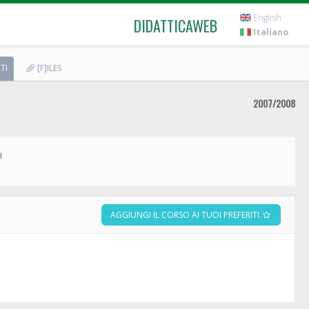
English
DIDATTICAWEB
Italiano
TI
[F]ILES
2007/2008
i
AGGIUNGI IL CORSO AI TUOI PREFERITI