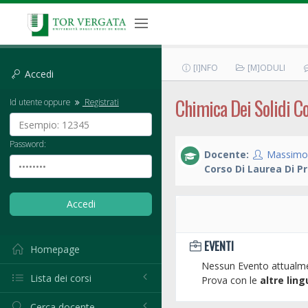
[I]NFO
[M]ODULI
Accedi
Chimica Dei Solidi C
Id utente oppure
Registrati
Password:
Docente:
Massimo 
Corso Di Laurea Di Pr
EVENTI
Homepage
Nessun Evento attualme
Lista dei corsi
Prova con le
altre ling
Cerca docente