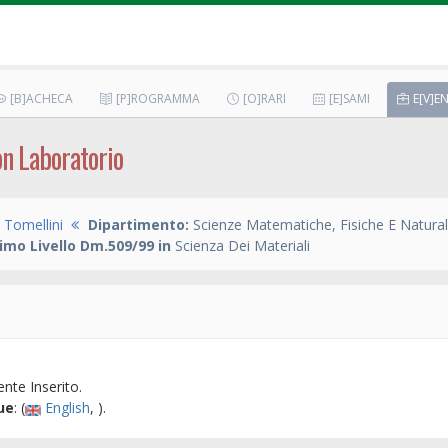
[B]ACHECA
[P]ROGRAMMA
[O]RARI
[E]SAMI
E[V]EN
on Laboratorio
Tomellini
Dipartimento:
Scienze Matematiche, Fisiche E Natural
imo Livello Dm.509/99 in
Scienza Dei Materiali
nte Inserito.
ue
: (
English
, ).