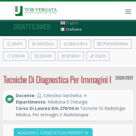
English
DIDATTICAWEB
Italiano
[I]NFO
[M]ODULI
[B]ACHECA
[P]ROGRAMMA
[O]RARI
[E]SAMI
E[V]ENTI
[F]ILES
Tecniche Di Diagnostica Per Immagini I
2020/2021
Docente:
Celestino Varchetta
Dipartimento:
Medicina E Chirurgia
Corso Di Laurea Dm.270/04 in
Tecniche Di Radiologia
Medica, Per Immagini E Radioterapia
AGGIUNGI IL CORSO AI TUOI PREFERITI