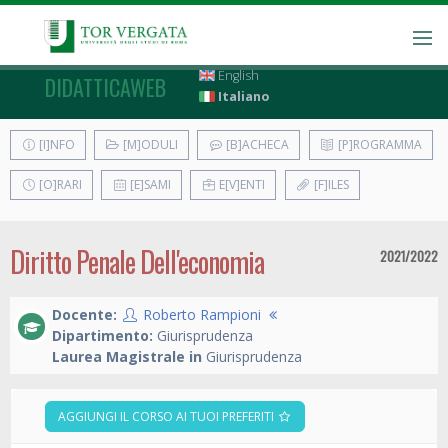
English
DIDATTICAWEB
Italiano
[I]NFO
[M]ODULI
[B]ACHECA
[P]ROGRAMMA
[O]RARI
[E]SAMI
E[V]ENTI
[F]ILES
Diritto Penale Dell'economia
2021/2022
Docente:
Roberto Rampioni
Dipartimento:
Giurisprudenza
Laurea Magistrale in
Giurisprudenza
AGGIUNGI IL CORSO AI TUOI PREFERITI