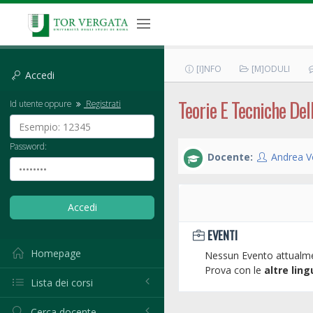
[I]NFO
[M]ODULI
Accedi
Teorie E Tecniche De
Id utente oppure
Registrati
Password:
Docente:
Andrea Vo
EVENTI
Homepage
Nessun Evento attualme
Prova con le
altre ling
Lista dei corsi
Cerca docente