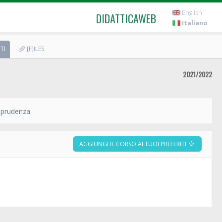
English
DIDATTICAWEB
Italiano
TI
[F]ILES
2021/2022
sprudenza
AGGIUNGI IL CORSO AI TUOI PREFERITI