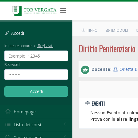
[I]NFO
[M]ODULI
Accedi
Diritto Penitenziario
Id utente oppure
Registrati
Password:
Docente:
Orietta 
EVENTI
Homepage
Nessun Evento attualme
Prova con le
altre ling
Lista dei corsi
Cerca docente