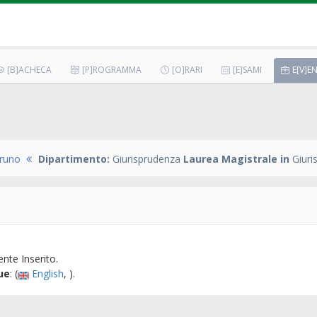
[B]ACHECA
[P]ROGRAMMA
[O]RARI
[E]SAMI
E[V]EN
Bruno
Dipartimento:
Giurisprudenza
Laurea Magistrale in
Giuri
nte Inserito.
ue
: (
English
, ).