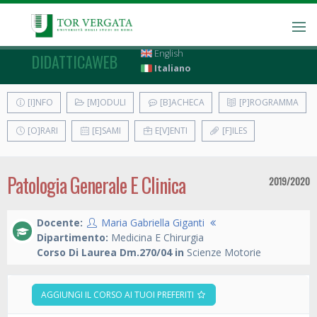
English
DIDATTICAWEB
Italiano
[I]NFO
[M]ODULI
[B]ACHECA
[P]ROGRAMMA
[O]RARI
[E]SAMI
E[V]ENTI
[F]ILES
Patologia Generale E Clinica
2019/2020
Docente:
Maria Gabriella Giganti
Dipartimento:
Medicina E Chirurgia
Corso Di Laurea Dm.270/04 in
Scienze Motorie
AGGIUNGI IL CORSO AI TUOI PREFERITI