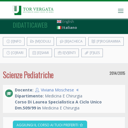
English
DIDATTICAWEB
Italiano
[I]NFO
[M]ODULI
[B]ACHECA
[P]ROGRAMMA
[O]RARI
[E]SAMI
E[V]ENTI
[F]ILES
Scienze Pediatriche
2014/2015
Docente:
Viviana Moschese
Dipartimento:
Medicina E Chirurgia
Corso Di Laurea Specialistica A Ciclo Unico
Dm.509/99 in
Medicina E Chirurgia
AGGIUNGI IL CORSO AI TUOI PREFERITI