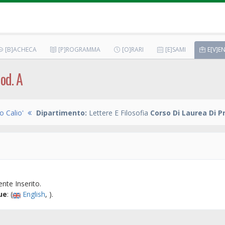
[B]ACHECA
[P]ROGRAMMA
[O]RARI
[E]SAMI
E[V]EN
od. A
 Calio'
Dipartimento:
Lettere E Filosofia
Corso Di Laurea Di P
nte Inserito.
ue
: (
English
, ).