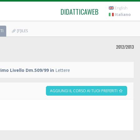
English
DIDATTICAWEB
Italiano
TI
[F]ILES
2012/2013
rimo Livello Dm.509/99 in
Lettere
AGGIUNGI IL CORSO AI TUOI PREFERITI