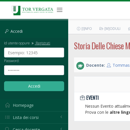
[I]NFO
[M]ODULI
Accedi
Storia Delle Chiese M
Id utente oppure
Registrati
Password:
Docente:
Tommaso
EVENTI
Homepage
Nessun Evento attualme
Prova con le
altre ling
Lista dei corsi
Cerca docente