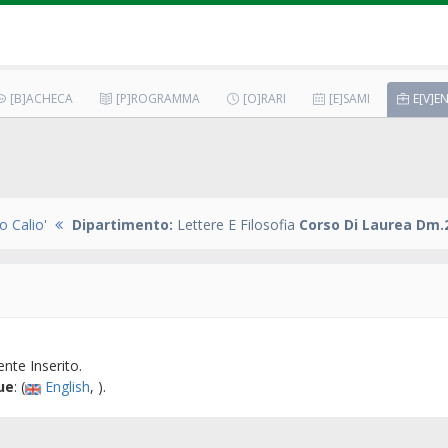
[B]ACHECA
[P]ROGRAMMA
[O]RARI
[E]SAMI
E[V]EN
 Calio'
Dipartimento:
Lettere E Filosofia
Corso Di Laurea Dm.2
nte Inserito.
ue
: (
English
, ).