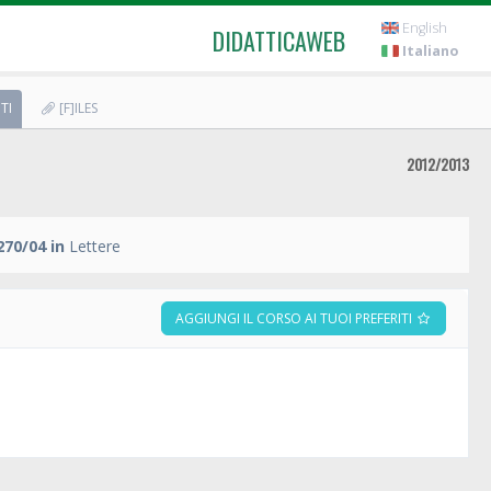
English
DIDATTICAWEB
Italiano
TI
[F]ILES
2012/2013
70/04 in
Lettere
AGGIUNGI IL CORSO AI TUOI PREFERITI