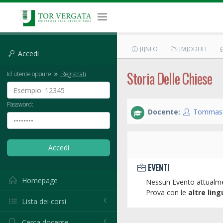
[I]NFO
[M]ODULI
Accedi
Storia Delle Chiese
Id utente oppure
Registrati
Password:
Docente:
Tommaso
EVENTI
Homepage
Nessun Evento attualme
Prova con le
altre ling
Lista dei corsi
Cerca docente