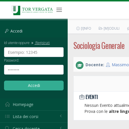
[I]NFO
[M]ODULI
Accedi
Sociologia Generale
Id utente oppure
Registrati
Password:
Docente:
Massimo 
EVENTI
Homepage
Nessun Evento attualme
Prova con le
altre ling
Lista dei corsi
Cerca docente