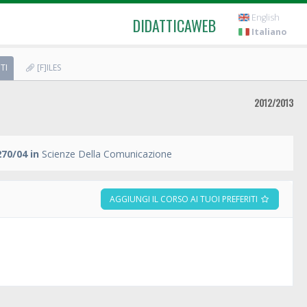
English
DIDATTICAWEB
Italiano
TI
[F]ILES
2012/2013
70/04 in
Scienze Della Comunicazione
AGGIUNGI IL CORSO AI TUOI PREFERITI