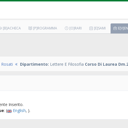
[B]ACHECA
[P]ROGRAMMA
[O]RARI
[E]SAMI
E[V]EN
Rosati
Dipartimento:
Lettere E Filosofia
Corso Di Laurea Dm.2
nte Inserito.
ue
: (
English
, ).