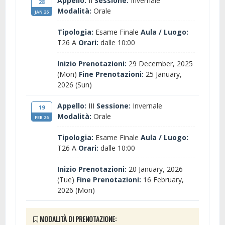
Appello:
II
Sessione:
Invernale
28
Modalità:
Orale
JAN 26
Tipologia:
Esame Finale
Aula / Luogo:
T26 A
Orari:
dalle 10:00
Inizio Prenotazioni:
29 December, 2025
(Mon)
Fine Prenotazioni:
25 January,
2026 (Sun)
Appello:
III
Sessione:
Invernale
19
Modalità:
Orale
FEB 26
Tipologia:
Esame Finale
Aula / Luogo:
T26 A
Orari:
dalle 10:00
Inizio Prenotazioni:
20 January, 2026
(Tue)
Fine Prenotazioni:
16 February,
2026 (Mon)
MODALITÀ DI PRENOTAZIONE: