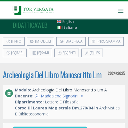
English
DIDATTICAWEB
Italiano
[I]NFO
[M]ODULI
[B]ACHECA
[P]ROGRAMMA
[O]RARI
[E]SAMI
E[V]ENTI
[F]ILES
Archeologia Del Libro Manoscritto Lm
2024/2025
Modulo:
Archeologia Del Libro Manoscritto Lm A
Docente:
Maddalena Signorini
Dipartimento:
Lettere E Filosofia
Corso Di Laurea Magistrale Dm.270/04 in
Archivistica
E Biblioteconomia