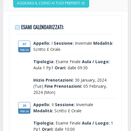
AGGIUNGI IL CORSO AI TUOI PREFERITI
ESAMI CALENDARIZZATI:
Appello:
I
Sessione:
Invernale
Modalità:
07
Scritto E Orale
FEB 24
Tipologia:
Esame Finale
Aula / Luogo:
Aula 1 Pp1
Orari:
dalle 09:30
Inizio Prenotazioni:
30 January, 2024
(Tue)
Fine Prenotazioni:
05 February,
2024 (Mon)
Appello:
II
Sessione:
Invernale
26
Modalità:
Scritto E Orale
FEB 24
Tipologia:
Esame Finale
Aula / Luogo:
1
Pp1
Orari:
dalle 10:00