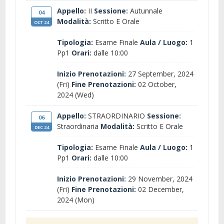
Appello:
II
Sessione:
Autunnale
04
Modalità:
Scritto E Orale
OCT 24
Tipologia:
Esame Finale
Aula / Luogo:
1
Pp1
Orari:
dalle 10:00
Inizio Prenotazioni:
27 September, 2024
(Fri)
Fine Prenotazioni:
02 October,
2024 (Wed)
Appello:
STRAORDINARIO
Sessione:
06
Straordinaria
Modalità:
Scritto E Orale
DEC 24
Tipologia:
Esame Finale
Aula / Luogo:
1
Pp1
Orari:
dalle 10:00
Inizio Prenotazioni:
29 November, 2024
(Fri)
Fine Prenotazioni:
02 December,
2024 (Mon)