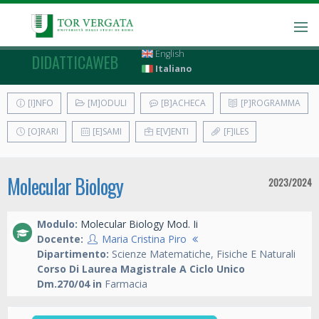
English
DIDATTICAWEB
Italiano
[I]NFO
[M]ODULI
[B]ACHECA
[P]ROGRAMMA
[O]RARI
[E]SAMI
E[V]ENTI
[F]ILES
Molecular Biology
2023/2024
Modulo:
Molecular Biology Mod. Ii
Docente:
Maria Cristina Piro
Dipartimento:
Scienze Matematiche, Fisiche E Naturali
Corso Di Laurea Magistrale A Ciclo Unico
Dm.270/04 in
Farmacia