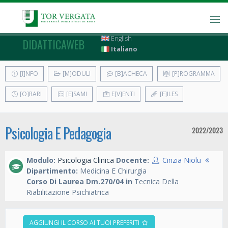
English
DIDATTICAWEB
Italiano
[I]NFO
[M]ODULI
[B]ACHECA
[P]ROGRAMMA
[O]RARI
[E]SAMI
E[V]ENTI
[F]ILES
Psicologia E Pedagogia
2022/2023
Modulo:
Psicologia Clinica
Docente:
Cinzia Niolu
Dipartimento:
Medicina E Chirurgia
Corso Di Laurea Dm.270/04 in
Tecnica Della
Riabilitazione Psichiatrica
AGGIUNGI IL CORSO AI TUOI PREFERITI