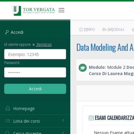
[I]NFO
[M]ODULI
Accedi
Data Modeling And A
Id utente oppure
Registrati
Password:
Modulo:
Module 2
Doc
Corso Di Laurea Magi
Homepage
ESAMI CALENDARIZZA
Lista dei corsi
Nessun Esame attual
Cerca docente