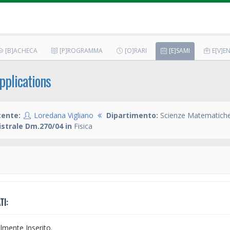
[B]ACHECA
[P]ROGRAMMA
[O]RARI
[E]SAMI
E[V]EN
pplications
ente:
Loredana Vigliano
Dipartimento:
Scienze Matematiche,
strale Dm.270/04 in
Fisica
TI:
mente Inserito.