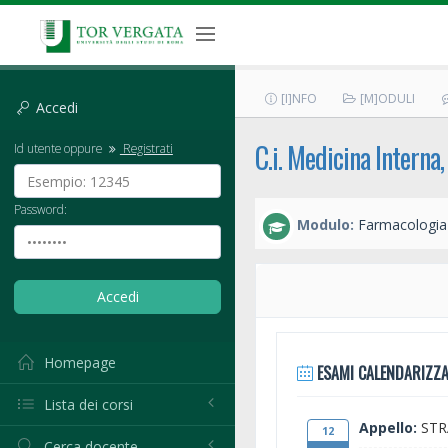
[I]NFO
[M]ODULI
Accedi
C.i. Medicina Interna
Id utente oppure
Registrati
Password:
Modulo:
Farmacologia
Homepage
ESAMI CALENDARIZZA
Lista dei corsi
Appello:
STR
12
Cerca docente