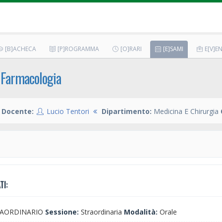
[B]ACHECA
[P]ROGRAMMA
[O]RARI
[E]SAMI
E[V]EN
, Farmacologia
Docente:
Lucio Tentori
Dipartimento:
Medicina E Chirurgia
TI:
AORDINARIO
Sessione:
Straordinaria
Modalità:
Orale