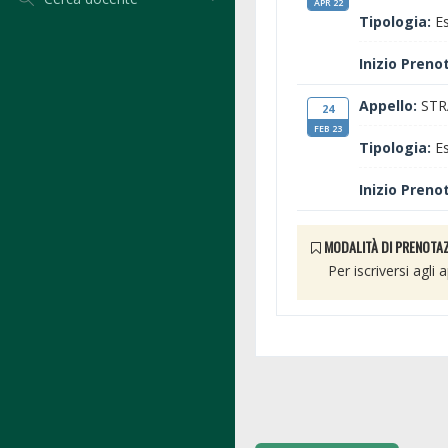
APR 22
Tipologia:
Es
Inizio Preno
Appello:
STR
24
FEB 23
Tipologia:
Es
Inizio Preno
MODALITÀ DI PRENOTAZ
Per iscriversi agli