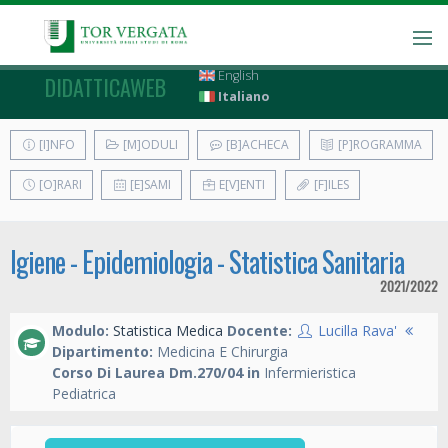
English
DIDATTICAWEB
Italiano
[I]NFO
[M]ODULI
[B]ACHECA
[P]ROGRAMMA
[O]RARI
[E]SAMI
E[V]ENTI
[F]ILES
Igiene - Epidemiologia - Statistica Sanitaria
2021/2022
Modulo:
Statistica Medica
Docente:
Lucilla Rava'
Dipartimento:
Medicina E Chirurgia
Corso Di Laurea Dm.270/04 in
Infermieristica
Pediatrica