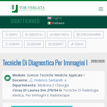
English
DIDATTICAWEB
Italiano
[I]NFO
[M]ODULI
[B]ACHECA
[P]ROGRAMMA
[O]RARI
[E]SAMI
E[V]ENTI
[F]ILES
Tecniche Di Diagnostica Per Immagini I
2019/2020
Modulo:
Scienze Tecniche Mediche Applicate I
Docente:
Federico Santarelli
Dipartimento:
Medicina E Chirurgia
Corso Di Laurea Dm.270/04 in
Tecniche Di Radiologia
Medica, Per Immagini E Radioterapia