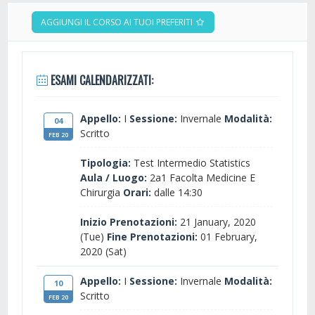
AGGIUNGI IL CORSO AI TUOI PREFERITI
ESAMI CALENDARIZZATI:
Appello:
I
Sessione:
Invernale
Modalità:
04
Scritto
FEB 20
Tipologia:
Test Intermedio Statistics
Aula / Luogo:
2a1 Facolta Medicine E
Chirurgia
Orari:
dalle 14:30
Inizio Prenotazioni:
21 January, 2020
(Tue)
Fine Prenotazioni:
01 February,
2020 (Sat)
Appello:
I
Sessione:
Invernale
Modalità:
10
Scritto
FEB 20