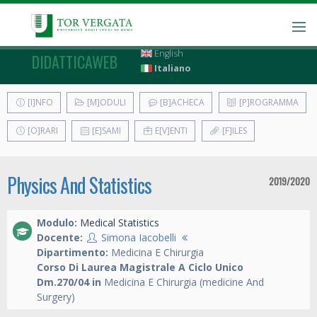
English
DIDATTICAWEB
Italiano
[I]NFO
[M]ODULI
[B]ACHECA
[P]ROGRAMMA
[O]RARI
[E]SAMI
E[V]ENTI
[F]ILES
Physics And Statistics
2019/2020
Modulo:
Medical Statistics
Docente:
Simona Iacobelli
Dipartimento:
Medicina E Chirurgia
Corso Di Laurea Magistrale A Ciclo Unico
Dm.270/04 in
Medicina E Chirurgia (medicine And
Surgery)