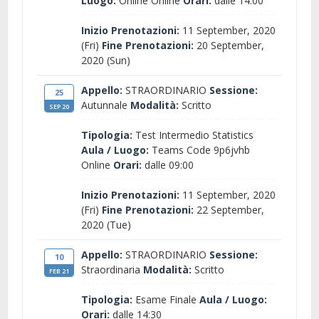
Luogo:
Online Online
Orari:
dalle 14:00
Inizio Prenotazioni:
11 September, 2020
(Fri)
Fine Prenotazioni:
20 September,
2020 (Sun)
Appello:
STRAORDINARIO
Sessione:
25
Autunnale
Modalità:
Scritto
SEP 20
Tipologia:
Test Intermedio Statistics
Aula / Luogo:
Teams Code 9p6jvhb
Online
Orari:
dalle 09:00
Inizio Prenotazioni:
11 September, 2020
(Fri)
Fine Prenotazioni:
22 September,
2020 (Tue)
Appello:
STRAORDINARIO
Sessione:
10
Straordinaria
Modalità:
Scritto
FEB 21
Tipologia:
Esame Finale
Aula / Luogo:
Orari:
dalle 14:30