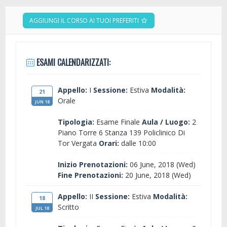
AGGIUNGI IL CORSO AI TUOI PREFERITI
ESAMI CALENDARIZZATI:
Appello:
I
Sessione:
Estiva
Modalità:
21
Orale
JUN 18
Tipologia:
Esame Finale
Aula / Luogo:
2
Piano Torre 6 Stanza 139 Policlinico Di
Tor Vergata
Orari:
dalle 10:00
Inizio Prenotazioni:
06 June, 2018 (Wed)
Fine Prenotazioni:
20 June, 2018 (Wed)
Appello:
II
Sessione:
Estiva
Modalità:
18
Scritto
JUL 18