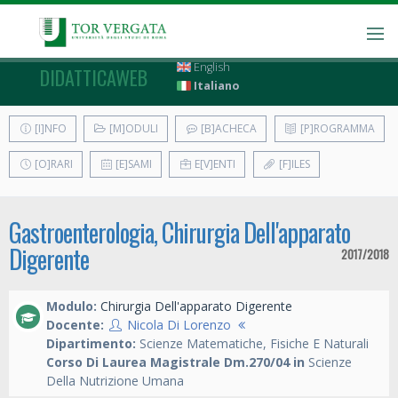
English
DIDATTICAWEB
Italiano
[I]NFO
[M]ODULI
[B]ACHECA
[P]ROGRAMMA
[O]RARI
[E]SAMI
E[V]ENTI
[F]ILES
Gastroenterologia, Chirurgia Dell'apparato
Digerente
2017/2018
Modulo:
Chirurgia Dell'apparato Digerente
Docente:
Nicola Di Lorenzo
Dipartimento:
Scienze Matematiche, Fisiche E Naturali
Corso Di Laurea Magistrale Dm.270/04 in
Scienze
Della Nutrizione Umana