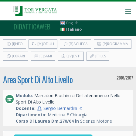
English
DIDATTICAWEB
Italiano
[I]NFO
[M]ODULI
[B]ACHECA
[P]ROGRAMMA
[O]RARI
[E]SAMI
E[V]ENTI
[F]ILES
Area Sport Di Alto Livello
2016/2017
Modulo:
Marcatori Biochimici Dell'allenamento Nello
Sport Di Alto Livello
Docente:
Sergio Bernardini
Dipartimento:
Medicina E Chirurgia
Corso Di Laurea Dm.270/04 in
Scienze Motorie