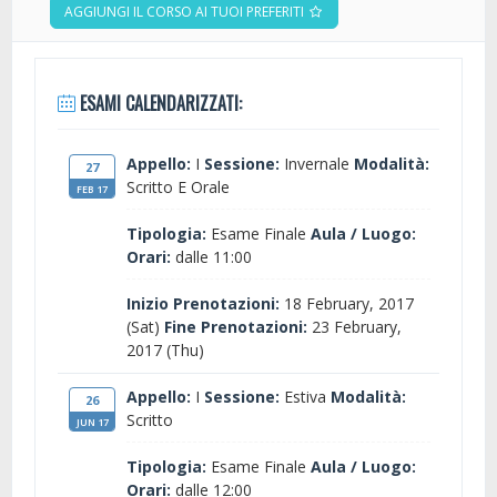
AGGIUNGI IL CORSO AI TUOI PREFERITI
ESAMI CALENDARIZZATI:
Appello:
I
Sessione:
Invernale
Modalità:
27
Scritto E Orale
FEB 17
Tipologia:
Esame Finale
Aula / Luogo:
Orari:
dalle 11:00
Inizio Prenotazioni:
18 February, 2017
(Sat)
Fine Prenotazioni:
23 February,
2017 (Thu)
Appello:
I
Sessione:
Estiva
Modalità:
26
Scritto
JUN 17
Tipologia:
Esame Finale
Aula / Luogo:
Orari:
dalle 12:00