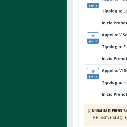
SEP 15
Tipologia:
Es
Inizio Preno
Appello:
V
S
25
JAN 16
Tipologia:
Es
Inizio Preno
Appello:
VI
S
15
FEB 16
Tipologia:
Es
Inizio Preno
MODALITÀ DI PRENOTAZ
Per iscriversi agli