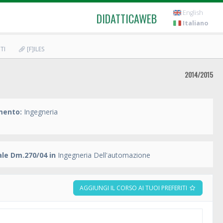
English
DIDATTICAWEB
Italiano
TI
[F]ILES
2014/2015
mento:
Ingegneria
ale Dm.270/04 in
Ingegneria Dell'automazione
AGGIUNGI IL CORSO AI TUOI PREFERITI