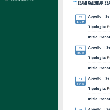
ESAMI CALENDARIZZA
Appello:
I
Se
29
JUN 15
Tipologia:
Es
Inizio Preno
Appello:
II
S
27
JUL 15
Tipologia:
Es
Inizio Preno
Appello:
I
Se
14
SEP 15
Tipologia:
Es
Inizio Preno
Appello:
II
S
21