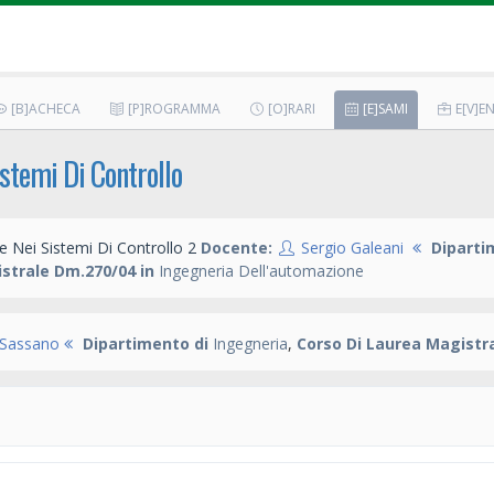
[B]ACHECA
[P]ROGRAMMA
[O]RARI
[E]SAMI
E[V]EN
stemi Di Controllo
 Nei Sistemi Di Controllo 2
Docente:
Sergio Galeani
Diparti
strale Dm.270/04 in
Ingegneria Dell'automazione
 Sassano
Dipartimento di
Ingegneria
,
Corso Di Laurea Magistr