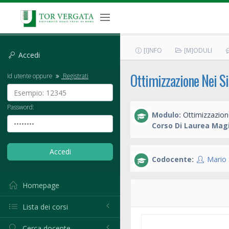
[I]NFO
[M]ODULI
Accedi
Ottimizzazione Nei Si
Id utente oppure
Registrati
Password:
Modulo:
Ottimizzazione
Corso Di Laurea Magi
Codocente:
Mario
Homepage
Lista dei corsi
Cerca docente