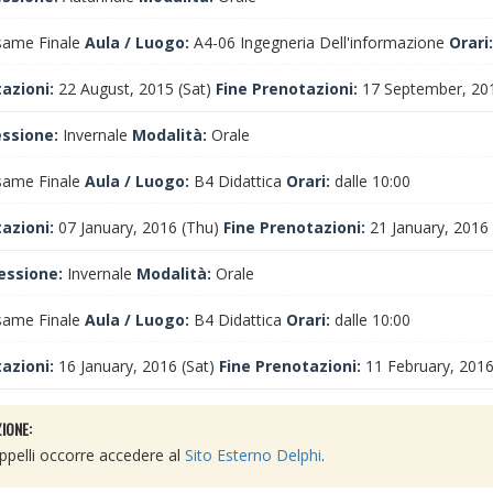
ame Finale
Aula / Luogo:
A4-06 Ingegneria Dell'informazione
Orari:
tazioni:
22 August, 2015 (Sat)
Fine Prenotazioni:
17 September, 201
essione:
Invernale
Modalità:
Orale
ame Finale
Aula / Luogo:
B4 Didattica
Orari:
dalle 10:00
tazioni:
07 January, 2016 (Thu)
Fine Prenotazioni:
21 January, 2016 
essione:
Invernale
Modalità:
Orale
ame Finale
Aula / Luogo:
B4 Didattica
Orari:
dalle 10:00
tazioni:
16 January, 2016 (Sat)
Fine Prenotazioni:
11 February, 2016
IONE:
 appelli occorre accedere al
Sito Esterno Delphi
.