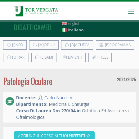
English
DIDATTICAWEB
Italiano
[I]NFO
[M]ODULI
[B]ACHECA
[P]ROGRAMMA
[O]RARI
[E]SAMI
E[V]ENTI
[F]ILES
Patologia Oculare
2024/2025
Docente:
Carlo Nucci
Dipartimento:
Medicina E Chirurgia
Corso Di Laurea Dm.270/04 in
Ortottica Ed Assistenza
Oftalmologica
AGGIUNGI IL CORSO AI TUOI PREFERITI