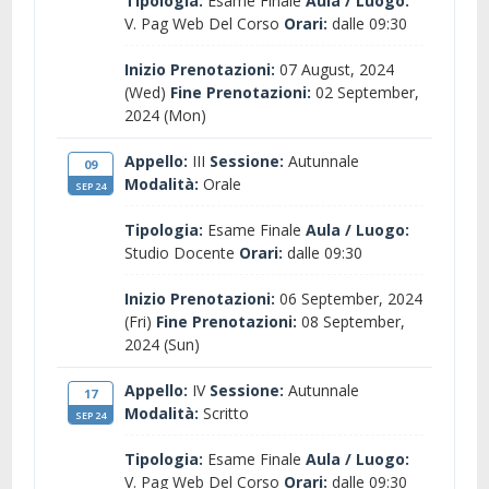
Tipologia:
Esame Finale
Aula / Luogo:
V. Pag Web Del Corso
Orari:
dalle 09:30
Inizio Prenotazioni:
07 August, 2024
(Wed)
Fine Prenotazioni:
02 September,
2024 (Mon)
Appello:
III
Sessione:
Autunnale
09
Modalità:
Orale
SEP 24
Tipologia:
Esame Finale
Aula / Luogo:
Studio Docente
Orari:
dalle 09:30
Inizio Prenotazioni:
06 September, 2024
(Fri)
Fine Prenotazioni:
08 September,
2024 (Sun)
Appello:
IV
Sessione:
Autunnale
17
Modalità:
Scritto
SEP 24
Tipologia:
Esame Finale
Aula / Luogo:
V. Pag Web Del Corso
Orari:
dalle 09:30