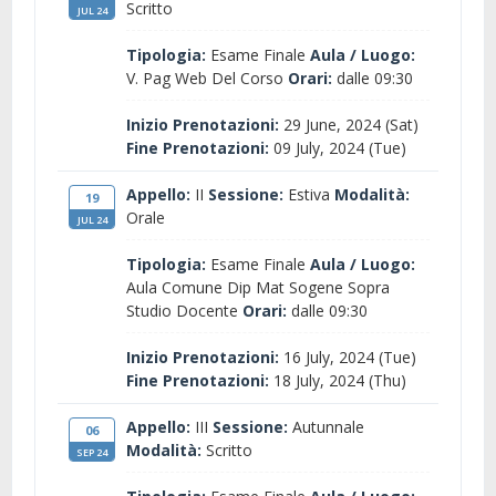
Scritto
JUL 24
Tipologia:
Esame Finale
Aula / Luogo:
V. Pag Web Del Corso
Orari:
dalle 09:30
Inizio Prenotazioni:
29 June, 2024 (Sat)
Fine Prenotazioni:
09 July, 2024 (Tue)
Appello:
II
Sessione:
Estiva
Modalità:
19
Orale
JUL 24
Tipologia:
Esame Finale
Aula / Luogo:
Aula Comune Dip Mat Sogene Sopra
Studio Docente
Orari:
dalle 09:30
Inizio Prenotazioni:
16 July, 2024 (Tue)
Fine Prenotazioni:
18 July, 2024 (Thu)
Appello:
III
Sessione:
Autunnale
06
Modalità:
Scritto
SEP 24