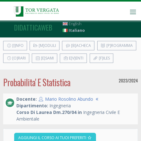
English
DIDATTICAWEB
Italiano
[I]NFO
[M]ODULI
[B]ACHECA
[P]ROGRAMMA
[O]RARI
[E]SAMI
E[V]ENTI
[F]ILES
Probabilita' E Statistica
2023/2024
Docente:
Mario Rosolino Abundo
Dipartimento:
Ingegneria
Corso Di Laurea Dm.270/04 in
Ingegneria Civile E
Ambientale
AGGIUNGI IL CORSO AI TUOI PREFERITI