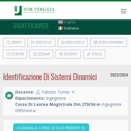
English
DIDATTICAWEB
Italiano
[I]NFO
[M]ODULI
[B]ACHECA
[P]ROGRAMMA
[O]RARI
[E]SAMI
E[V]ENTI
[F]ILES
Identificazione Di Sistemi Dinamici
2023/2024
Docente:
Patrizio Tomei
Dipartimento:
Ingegneria
Corso Di Laurea Magistrale Dm.270/04 in
Ingegneria
Elettronica
AGGIUNGI IL CORSO AI TUOI PREFERITI