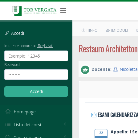
[I]NFO
[M]ODULI
Accedi
Restauro Architetton
Id utente oppure
Registrati
Password:
Docente:
Nicolett
Homepage
ESAMI CALENDARIZZA
Lista dei corsi
Appello:
I
Se
22
Cerca docente