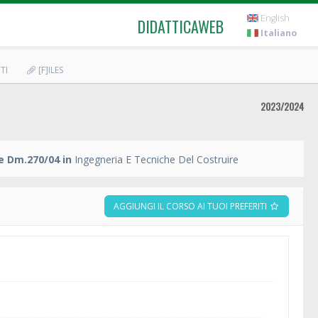
English
DIDATTICAWEB
Italiano
TI
[F]ILES
2023/2024
e Dm.270/04 in
Ingegneria E Tecniche Del Costruire
AGGIUNGI IL CORSO AI TUOI PREFERITI