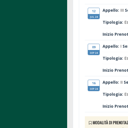
Appello:
III
S
12
JUL 24
Tipologia:
Es
Inizio Preno
Appello:
I
Se
09
SEP 24
Tipologia:
Es
Inizio Preno
Appello:
II
S
16
SEP 24
Tipologia:
Es
Inizio Preno
MODALITÀ DI PRENOTAZ