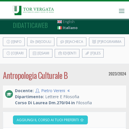
English
DIDATTICAWEB
Italiano
[I]NFO
[M]ODULI
[B]ACHECA
[P]ROGRAMMA
[O]RARI
[E]SAMI
E[V]ENTI
[F]ILES
Antropologia Culturale B
2023/2024
Docente:
Pietro Vereni
Dipartimento:
Lettere E Filosofia
Corso Di Laurea Dm.270/04 in
Filosofia
AGGIUNGI IL CORSO AI TUOI PREFERITI