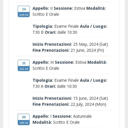
Appello:
II
Sessione:
Estiva
Modalità:
24
Scritto E Orale
JUN 24
Tipologia:
Esame Finale
Aula / Luogo:
T30 B
Orari:
dalle 10:30
Inizio Prenotazioni:
25 May, 2024 (Sat)
Fine Prenotazioni:
21 June, 2024 (Fri)
Appello:
III
Sessione:
Estiva
Modalità:
25
Scritto E Orale
JUL 24
Tipologia:
Esame Finale
Aula / Luogo:
T30 A
Orari:
dalle 10:30
Inizio Prenotazioni:
15 June, 2024 (Sat)
Fine Prenotazioni:
22 July, 2024 (Mon)
Appello:
I
Sessione:
Autunnale
09
Modalità:
Scritto E Orale
SEP 24