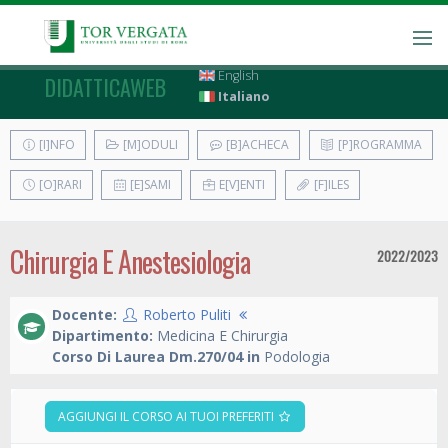
English
DIDATTICAWEB
Italiano
[I]NFO
[M]ODULI
[B]ACHECA
[P]ROGRAMMA
[O]RARI
[E]SAMI
E[V]ENTI
[F]ILES
Chirurgia E Anestesiologia
2022/2023
Docente:
Roberto Puliti
Dipartimento:
Medicina E Chirurgia
Corso Di Laurea Dm.270/04 in
Podologia
AGGIUNGI IL CORSO AI TUOI PREFERITI