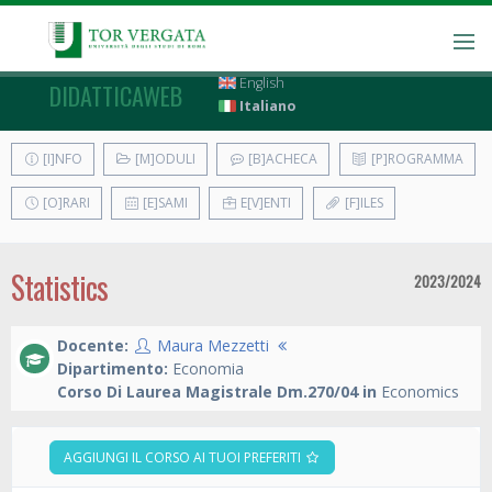
English
DIDATTICAWEB
Italiano
[I]NFO
[M]ODULI
[B]ACHECA
[P]ROGRAMMA
[O]RARI
[E]SAMI
E[V]ENTI
[F]ILES
Statistics
2023/2024
Docente:
Maura Mezzetti
Dipartimento:
Economia
Corso Di Laurea Magistrale Dm.270/04 in
Economics
AGGIUNGI IL CORSO AI TUOI PREFERITI