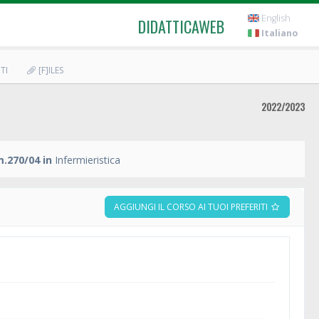
English
DIDATTICAWEB
Italiano
TI
[F]ILES
2022/2023
.270/04 in
Infermieristica
AGGIUNGI IL CORSO AI TUOI PREFERITI