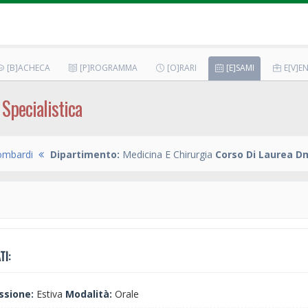
[B]ACHECA
[P]ROGRAMMA
[O]RARI
[E]SAMI
E[V]EN
Specialistica
ombardi
Dipartimento:
Medicina E Chirurgia
Corso Di Laurea Dm
TI:
ssione:
Estiva
Modalità:
Orale