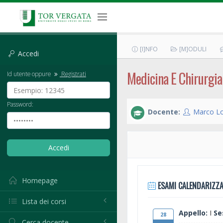
[I]NFO
[M]ODULI
Accedi
Medicina E Chirurgia 
Id utente oppure
Registrati
Password:
Docente:
Marco L
Homepage
ESAMI CALENDARIZZA
Lista dei corsi
Appello:
I
Se
28
Cerca docente