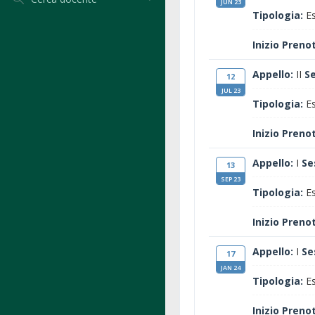
JUN 23
Tipologia:
Es
Inizio Preno
Appello:
II
S
12
JUL 23
Tipologia:
Es
Inizio Preno
Appello:
I
Se
13
SEP 23
Tipologia:
Es
Inizio Preno
Appello:
I
Se
17
JAN 24
Tipologia:
Es
Inizio Preno