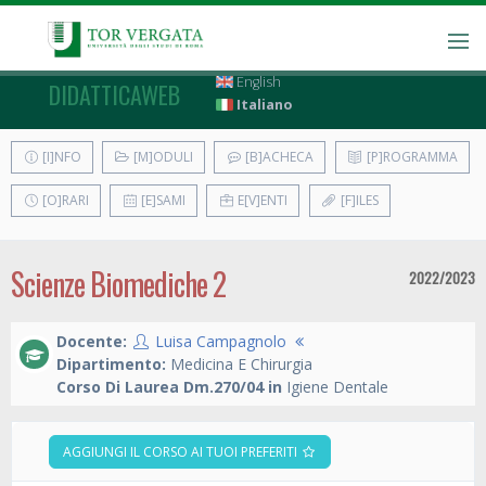
English
DIDATTICAWEB
Italiano
[I]NFO
[M]ODULI
[B]ACHECA
[P]ROGRAMMA
[O]RARI
[E]SAMI
E[V]ENTI
[F]ILES
Scienze Biomediche 2
2022/2023
Docente:
Luisa Campagnolo
Dipartimento:
Medicina E Chirurgia
Corso Di Laurea Dm.270/04 in
Igiene Dentale
AGGIUNGI IL CORSO AI TUOI PREFERITI