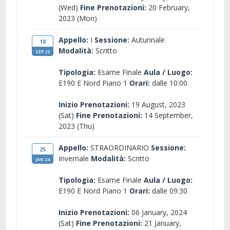
(Wed)
Fine Prenotazioni:
20 February,
2023 (Mon)
Appello:
I
Sessione:
Autunnale
18
Modalità:
Scritto
SEP 23
Tipologia:
Esame Finale
Aula / Luogo:
E190 E Nord Piano 1
Orari:
dalle 10:00
Inizio Prenotazioni:
19 August, 2023
(Sat)
Fine Prenotazioni:
14 September,
2023 (Thu)
Appello:
STRAORDINARIO
Sessione:
25
Invernale
Modalità:
Scritto
JAN 24
Tipologia:
Esame Finale
Aula / Luogo:
E190 E Nord Piano 1
Orari:
dalle 09:30
Inizio Prenotazioni:
06 January, 2024
(Sat)
Fine Prenotazioni:
21 January,