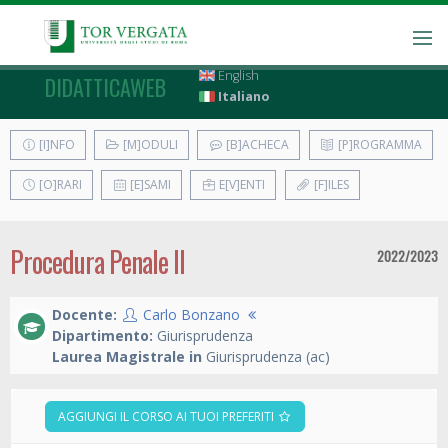
English
DIDATTICAWEB
Italiano
[I]NFO
[M]ODULI
[B]ACHECA
[P]ROGRAMMA
[O]RARI
[E]SAMI
E[V]ENTI
[F]ILES
Procedura Penale II
2022/2023
Docente:
Carlo Bonzano
Dipartimento:
Giurisprudenza
Laurea Magistrale in
Giurisprudenza (ac)
AGGIUNGI IL CORSO AI TUOI PREFERITI