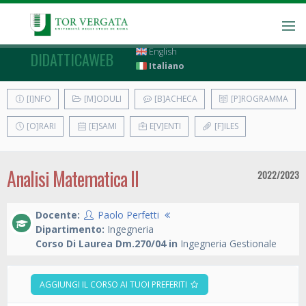
English
DIDATTICAWEB
Italiano
[I]NFO
[M]ODULI
[B]ACHECA
[P]ROGRAMMA
[O]RARI
[E]SAMI
E[V]ENTI
[F]ILES
Analisi Matematica II
2022/2023
Docente:
Paolo Perfetti
Dipartimento:
Ingegneria
Corso Di Laurea Dm.270/04 in
Ingegneria Gestionale
AGGIUNGI IL CORSO AI TUOI PREFERITI