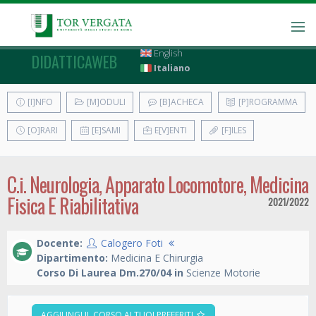
English
DIDATTICAWEB
Italiano
[I]NFO
[M]ODULI
[B]ACHECA
[P]ROGRAMMA
[O]RARI
[E]SAMI
E[V]ENTI
[F]ILES
C.i. Neurologia, Apparato Locomotore, Medicina
Fisica E Riabilitativa
2021/2022
Docente:
Calogero Foti
Dipartimento:
Medicina E Chirurgia
Corso Di Laurea Dm.270/04 in
Scienze Motorie
AGGIUNGI IL CORSO AI TUOI PREFERITI