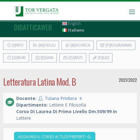
English
DIDATTICAWEB
Italiano
[I]NFO
[M]ODULI
[B]ACHECA
[P]ROGRAMMA
[O]RARI
[E]SAMI
E[V]ENTI
[F]ILES
Letteratura Latina Mod. B
2021/2022
Docente:
Tiziana Privitera
Dipartimento:
Lettere E Filosofia
Corso Di Laurea Di Primo Livello Dm.509/99 in
Lettere
AGGIUNGI IL CORSO AI TUOI PREFERITI