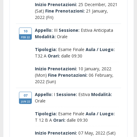
Inizio Prenotazioni:
25 December, 2021
(Sat)
Fine Prenotazioni:
21 January,
2022 (Fri)
Appello:
III
Sessione:
Estiva Anticipata
10
Modalità:
Orale
FEB 22
Tipologia:
Esame Finale
Aula / Luogo:
T32 A
Orari:
dalle 09:30
Inizio Prenotazioni:
10 January, 2022
(Mon)
Fine Prenotazioni:
06 February,
2022 (Sun)
Appello:
I
Sessione:
Estiva
Modalità:
07
Orale
JUN 22
Tipologia:
Esame Finale
Aula / Luogo:
T 12 B A
Orari:
dalle 09:30
Inizio Prenotazioni:
07 May, 2022 (Sat)