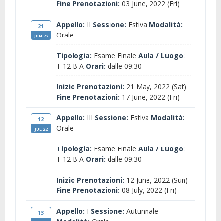
Fine Prenotazioni:
03 June, 2022 (Fri)
Appello:
II
Sessione:
Estiva
Modalità:
21
Orale
JUN 22
Tipologia:
Esame Finale
Aula / Luogo:
T 12 B A
Orari:
dalle 09:30
Inizio Prenotazioni:
21 May, 2022 (Sat)
Fine Prenotazioni:
17 June, 2022 (Fri)
Appello:
III
Sessione:
Estiva
Modalità:
12
Orale
JUL 22
Tipologia:
Esame Finale
Aula / Luogo:
T 12 B A
Orari:
dalle 09:30
Inizio Prenotazioni:
12 June, 2022 (Sun)
Fine Prenotazioni:
08 July, 2022 (Fri)
Appello:
I
Sessione:
Autunnale
13