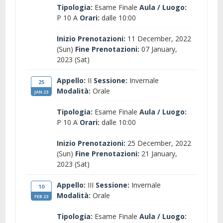
Tipologia:
Esame Finale
Aula / Luogo:
P 10 A
Orari:
dalle 10:00
Inizio Prenotazioni:
11 December, 2022
(Sun)
Fine Prenotazioni:
07 January,
2023 (Sat)
Appello:
II
Sessione:
Invernale
25
Modalità:
Orale
JAN 23
Tipologia:
Esame Finale
Aula / Luogo:
P 10 A
Orari:
dalle 10:00
Inizio Prenotazioni:
25 December, 2022
(Sun)
Fine Prenotazioni:
21 January,
2023 (Sat)
Appello:
III
Sessione:
Invernale
10
Modalità:
Orale
FEB 23
Tipologia:
Esame Finale
Aula / Luogo: