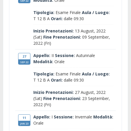
Modalità:
Orale
SEP 22
Tipologia:
Esame Finale
Aula / Luogo:
T 12 B A
Orari:
dalle 09:30
Inizio Prenotazioni:
13 August, 2022
(Sat)
Fine Prenotazioni:
09 September,
2022 (Fri)
Appello:
II
Sessione:
Autunnale
27
Modalità:
Orale
SEP 22
Tipologia:
Esame Finale
Aula / Luogo:
T 12 B A
Orari:
dalle 09:30
Inizio Prenotazioni:
27 August, 2022
(Sat)
Fine Prenotazioni:
23 September,
2022 (Fri)
Appello:
I
Sessione:
Invernale
Modalità:
11
Orale
JAN 23