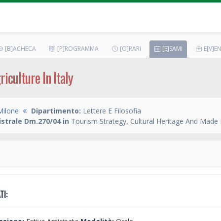
[B]ACHECA
[P]ROGRAMMA
[O]RARI
[E]SAMI
E[V]EN
iculture In Italy
 Milone
Dipartimento:
Lettere E Filosofia
strale Dm.270/04 in
Tourism Strategy, Cultural Heritage And Made I
TI: