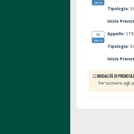
SEP 22
Tipologia:
Es
Inizio Preno
Appello:
STR
03
FEB 23
Tipologia:
Es
Inizio Preno
MODALITÀ DI PRENOTAZ
Per iscriversi agli