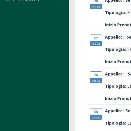
Appello:
I
Se
20
JAN 22
Tipologia:
Es
Inizio Preno
Appello:
II
S
02
FEB 22
Tipologia:
Es
Inizio Preno
Appello:
III
S
16
FEB 22
Tipologia:
Es
Inizio Preno
Appello:
I
Se
06
JUN 22
Tipologia:
Es