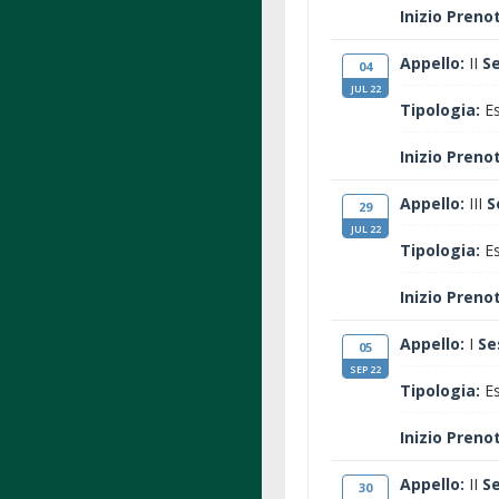
Inizio Preno
Appello:
II
S
04
JUL 22
Tipologia:
Es
Inizio Preno
Appello:
III
S
29
JUL 22
Tipologia:
Es
Inizio Preno
Appello:
I
Se
05
SEP 22
Tipologia:
Es
Inizio Preno
Appello:
II
S
30