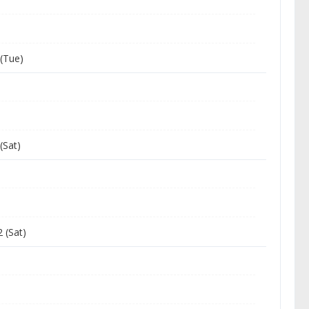
(Tue)
(Sat)
 (Sat)