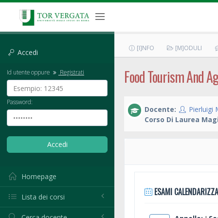
[I]NFO
[M]ODULI
Accedi
Food Tourism And Agr
Id utente oppure
Registrati
Password:
Docente:
Pierluigi
Corso Di Laurea Magi
Homepage
ESAMI CALENDARIZZA
Lista dei corsi
Cerca docente