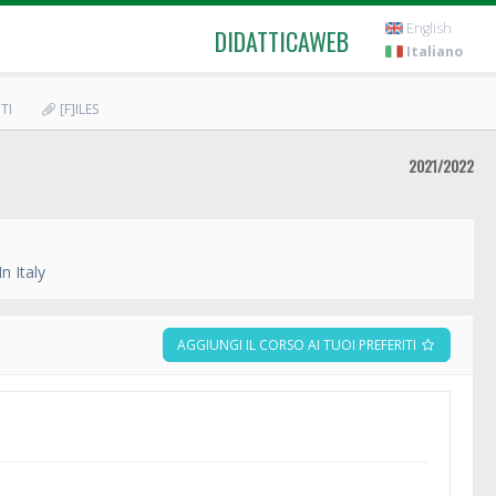
English
DIDATTICAWEB
Italiano
TI
[F]ILES
2021/2022
n Italy
AGGIUNGI IL CORSO AI TUOI PREFERITI