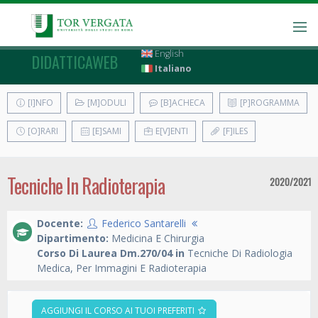
English
DIDATTICAWEB
Italiano
[I]NFO
[M]ODULI
[B]ACHECA
[P]ROGRAMMA
[O]RARI
[E]SAMI
E[V]ENTI
[F]ILES
Tecniche In Radioterapia
2020/2021
Docente:
Federico Santarelli
Dipartimento:
Medicina E Chirurgia
Corso Di Laurea Dm.270/04 in
Tecniche Di Radiologia
Medica, Per Immagini E Radioterapia
AGGIUNGI IL CORSO AI TUOI PREFERITI