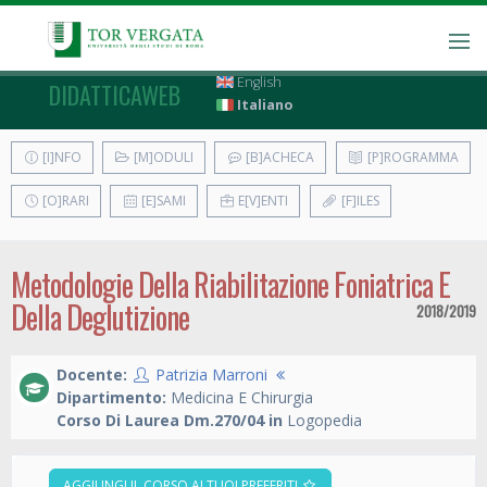
English
DIDATTICAWEB
Italiano
[I]NFO
[M]ODULI
[B]ACHECA
[P]ROGRAMMA
[O]RARI
[E]SAMI
E[V]ENTI
[F]ILES
Metodologie Della Riabilitazione Foniatrica E
Della Deglutizione
2018/2019
Docente:
Patrizia Marroni
Dipartimento:
Medicina E Chirurgia
Corso Di Laurea Dm.270/04 in
Logopedia
AGGIUNGI IL CORSO AI TUOI PREFERITI