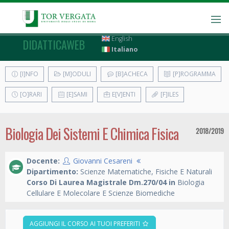
English
DIDATTICAWEB
Italiano
[I]NFO
[M]ODULI
[B]ACHECA
[P]ROGRAMMA
[O]RARI
[E]SAMI
E[V]ENTI
[F]ILES
Biologia Dei Sistemi E Chimica Fisica
2018/2019
Docente:
Giovanni Cesareni
Dipartimento:
Scienze Matematiche, Fisiche E Naturali
Corso Di Laurea Magistrale Dm.270/04 in
Biologia
Cellulare E Molecolare E Scienze Biomediche
AGGIUNGI IL CORSO AI TUOI PREFERITI