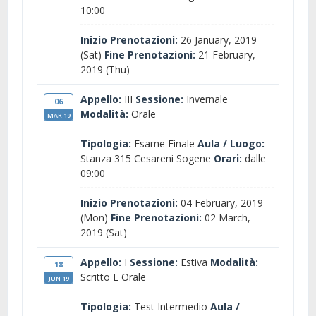
10:00
Inizio Prenotazioni:
26 January, 2019
(Sat)
Fine Prenotazioni:
21 February,
2019 (Thu)
Appello:
III
Sessione:
Invernale
06
Modalità:
Orale
MAR 19
Tipologia:
Esame Finale
Aula / Luogo:
Stanza 315 Cesareni Sogene
Orari:
dalle
09:00
Inizio Prenotazioni:
04 February, 2019
(Mon)
Fine Prenotazioni:
02 March,
2019 (Sat)
Appello:
I
Sessione:
Estiva
Modalità:
18
Scritto E Orale
JUN 19
Tipologia:
Test Intermedio
Aula /