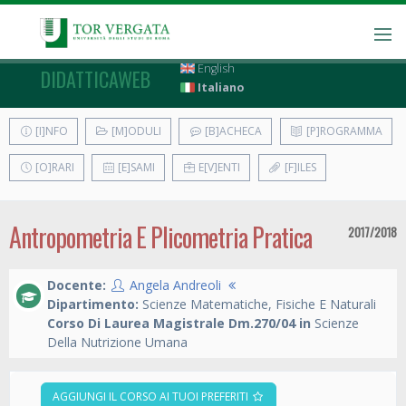
English
DIDATTICAWEB
Italiano
[I]NFO
[M]ODULI
[B]ACHECA
[P]ROGRAMMA
[O]RARI
[E]SAMI
E[V]ENTI
[F]ILES
Antropometria E Plicometria Pratica
2017/2018
Docente:
Angela Andreoli
Dipartimento:
Scienze Matematiche, Fisiche E Naturali
Corso Di Laurea Magistrale Dm.270/04 in
Scienze
Della Nutrizione Umana
AGGIUNGI IL CORSO AI TUOI PREFERITI