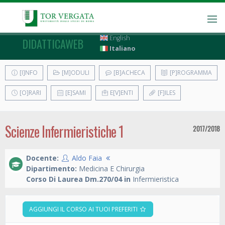
English
DIDATTICAWEB
Italiano
[I]NFO
[M]ODULI
[B]ACHECA
[P]ROGRAMMA
[O]RARI
[E]SAMI
E[V]ENTI
[F]ILES
Scienze Infermieristiche 1
2017/2018
Docente:
Aldo Faia
Dipartimento:
Medicina E Chirurgia
Corso Di Laurea Dm.270/04 in
Infermieristica
AGGIUNGI IL CORSO AI TUOI PREFERITI