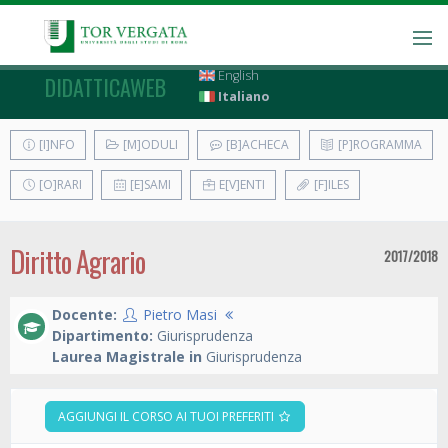
English
DIDATTICAWEB
Italiano
[I]NFO
[M]ODULI
[B]ACHECA
[P]ROGRAMMA
[O]RARI
[E]SAMI
E[V]ENTI
[F]ILES
Diritto Agrario
2017/2018
Docente:
Pietro Masi
Dipartimento:
Giurisprudenza
Laurea Magistrale in
Giurisprudenza
AGGIUNGI IL CORSO AI TUOI PREFERITI