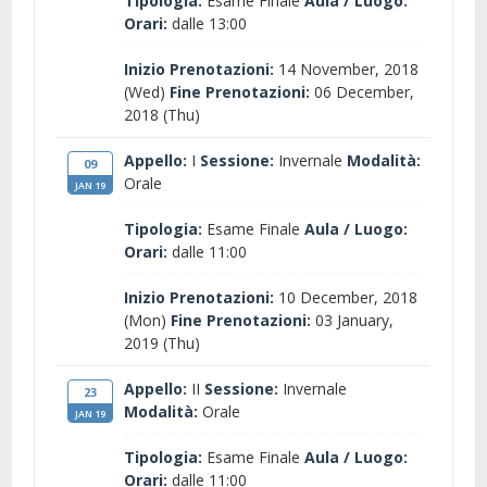
Tipologia:
Esame Finale
Aula / Luogo:
Orari:
dalle 13:00
Inizio Prenotazioni:
14 November, 2018
(Wed)
Fine Prenotazioni:
06 December,
2018 (Thu)
Appello:
I
Sessione:
Invernale
Modalità:
09
Orale
JAN 19
Tipologia:
Esame Finale
Aula / Luogo:
Orari:
dalle 11:00
Inizio Prenotazioni:
10 December, 2018
(Mon)
Fine Prenotazioni:
03 January,
2019 (Thu)
Appello:
II
Sessione:
Invernale
23
Modalità:
Orale
JAN 19
Tipologia:
Esame Finale
Aula / Luogo:
Orari:
dalle 11:00