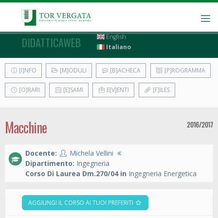
English
DIDATTICAWEB
Italiano
[I]NFO
[M]ODULI
[B]ACHECA
[P]ROGRAMMA
[O]RARI
[E]SAMI
E[V]ENTI
[F]ILES
Macchine
2016/2017
Docente:
Michela Vellini
Dipartimento:
Ingegneria
Corso Di Laurea Dm.270/04 in
Ingegneria Energetica
AGGIUNGI IL CORSO AI TUOI PREFERITI