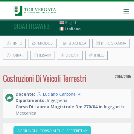
English
DIDATTICAWEB
Italiano
[I]NFO
[M]ODULI
[B]ACHECA
[P]ROGRAMMA
[O]RARI
[E]SAMI
E[V]ENTI
[F]ILES
Costruzioni Di Veicoli Terrestri
2014/2015
Docente:
Luciano Cantone
Dipartimento:
Ingegneria
Corso Di Laurea Magistrale Dm.270/04 in
Ingegneria
Meccanica
AGGIUNGI IL CORSO AI TUOI PREFERITI