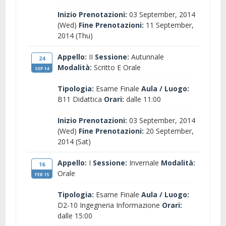
Inizio Prenotazioni:
03 September, 2014
(Wed)
Fine Prenotazioni:
11 September,
2014 (Thu)
Appello:
II
Sessione:
Autunnale
24
Modalità:
Scritto E Orale
SEP 14
Tipologia:
Esame Finale
Aula / Luogo:
B11 Didattica
Orari:
dalle 11:00
Inizio Prenotazioni:
03 September, 2014
(Wed)
Fine Prenotazioni:
20 September,
2014 (Sat)
Appello:
I
Sessione:
Invernale
Modalità:
16
Orale
FEB 15
Tipologia:
Esame Finale
Aula / Luogo:
D2-10 Ingegneria Informazione
Orari:
dalle 15:00