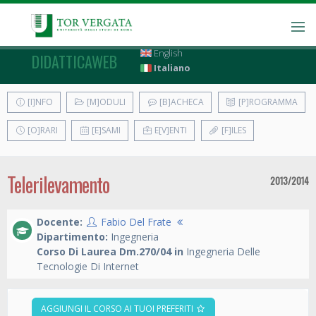
English
DIDATTICAWEB
Italiano
[I]NFO
[M]ODULI
[B]ACHECA
[P]ROGRAMMA
[O]RARI
[E]SAMI
E[V]ENTI
[F]ILES
Telerilevamento
2013/2014
Docente:
Fabio Del Frate
Dipartimento:
Ingegneria
Corso Di Laurea Dm.270/04 in
Ingegneria Delle
Tecnologie Di Internet
AGGIUNGI IL CORSO AI TUOI PREFERITI