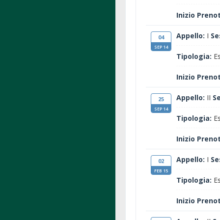
Inizio Preno
Appello:
I
Se
04
SEP 14
Tipologia:
Es
Inizio Preno
Appello:
II
S
25
SEP 14
Tipologia:
Es
Inizio Preno
Appello:
I
Se
02
FEB 15
Tipologia:
Es
Inizio Preno