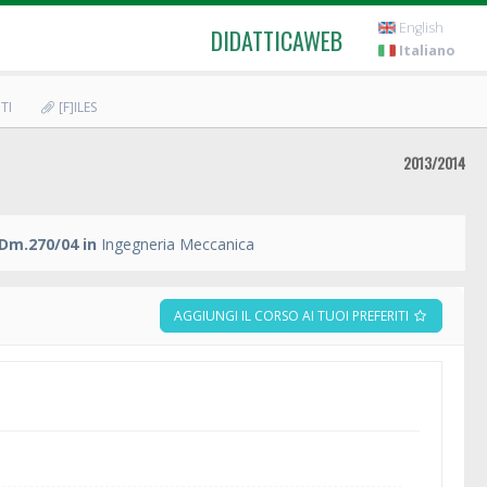
English
DIDATTICAWEB
Italiano
TI
[F]ILES
2013/2014
Dm.270/04 in
Ingegneria Meccanica
AGGIUNGI IL CORSO AI TUOI PREFERITI