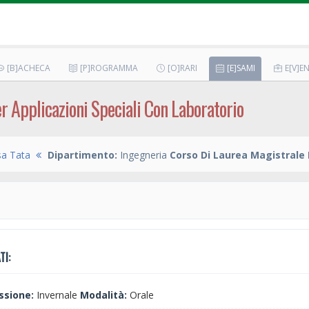
[B]ACHECA
[P]ROGRAMMA
[O]RARI
[E]SAMI
E[V]EN
er Applicazioni Speciali Con Laboratorio
sa Tata
Dipartimento:
Ingegneria
Corso Di Laurea Magistrale 
TI:
ssione:
Invernale
Modalità:
Orale