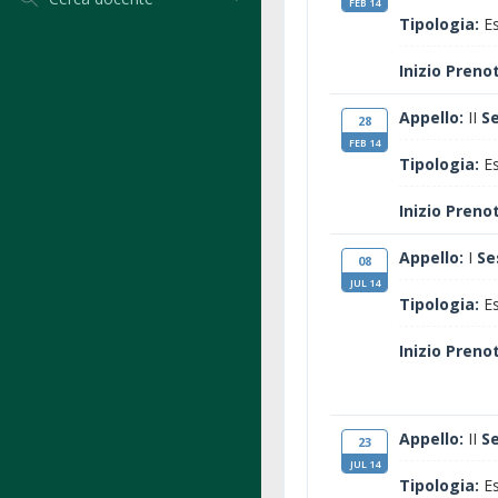
FEB 14
Tipologia:
Es
Inizio Preno
Appello:
II
S
28
FEB 14
Tipologia:
Es
Inizio Preno
Appello:
I
Se
08
JUL 14
Tipologia:
Es
Inizio Preno
Appello:
II
S
23
JUL 14
Tipologia:
Es