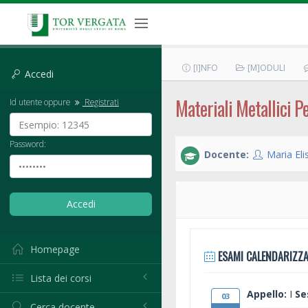
[I]NFO
[M]ODULI
Accedi
Materiali Metallici P
Id utente oppure
Registrati
Password:
Docente:
Maria Eli
Homepage
ESAMI CALENDARIZZA
Lista dei corsi
Appello:
I
Se
03
Cerca docente