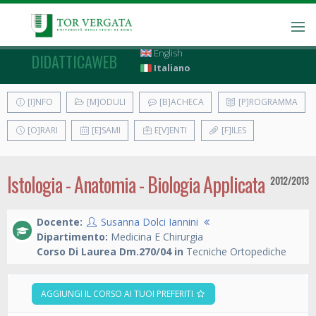
English
DIDATTICAWEB
Italiano
[I]NFO
[M]ODULI
[B]ACHECA
[P]ROGRAMMA
[O]RARI
[E]SAMI
E[V]ENTI
[F]ILES
Istologia - Anatomia - Biologia Applicata
2012/2013
Docente:
Susanna Dolci Iannini
Dipartimento:
Medicina E Chirurgia
Corso Di Laurea Dm.270/04 in
Tecniche Ortopediche
AGGIUNGI IL CORSO AI TUOI PREFERITI